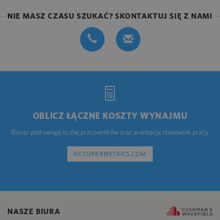
NIE MASZ CZASU SZUKAĆ? SKONTAKTUJ SIĘ Z NAMI
OBLICZ ŁĄCZNE KOSZTY WYNAJMU
Biorąc pod uwagę liczbę pracowników oraz aranżację stanowisk pracy
OCCUPIERMETRICS.COM
NASZE BIURA