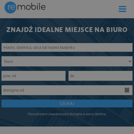
Toggle
naviga
ZNAJDŹ IDEALNE MIEJSCE NA BIURO
SZUKAJ
Wyszukiwanie zaawansowane dostępne w wersji desktop.