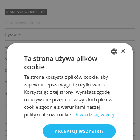
STANDARD WYKOŃCZEŃ
żaluzje wewnętrzne
tryskacze
podwójne zasilanie
×
Ta strona używa plików
kontrola dostępu
cookie
POLISH
okablowanie telefoniczne
Ta strona korzysta z plików cookie, aby
ENGLISH
okablowanie komputerowe
zapewnić lepszą wygodę użytkowania.
Korzystając z tej strony, wyrażasz zgodę
okablowanie elektryczne
na używanie przez nas wszystkich plików
centrala telefoniczna
cookie zgodnie z warunkami naszej
polityki plików cookie.
Dowiedz się więcej
klimatyzacja
czujniki dymu i ciepła
AKCEPTUJ WSZYSTKIE