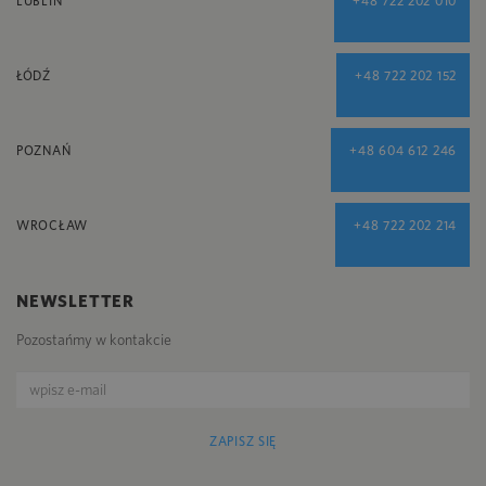
LUBLIN
+48 722 202 010
ŁÓDŹ
+48 722 202 152
POZNAŃ
+48 604 612 246
WROCŁAW
+48 722 202 214
NEWSLETTER
Pozostańmy w kontakcie
ZAPISZ SIĘ