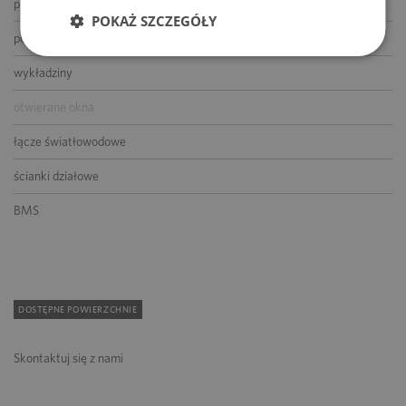
podnoszone podłogi
POKAŻ SZCZEGÓŁY
podwieszane sufity
wykładziny
otwierane okna
łącze światłowodowe
ścianki działowe
BMS
DOSTĘPNE POWIERZCHNIE
Skontaktuj się z nami