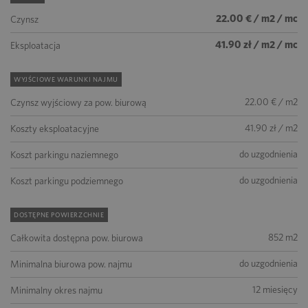
22.00 € / m2 / mc
Czynsz
41.90 zł / m2 / mc
Eksploatacja
WYJŚCIOWE WARUNKI NAJMU
22.00 € / m2
Czynsz wyjściowy za pow. biurową
41.90 zł / m2
Koszty eksploatacyjne
do uzgodnienia
Koszt parkingu naziemnego
do uzgodnienia
Koszt parkingu podziemnego
DOSTĘPNE POWIERZCHNIE
852 m2
Całkowita dostępna pow. biurowa
do uzgodnienia
Minimalna biurowa pow. najmu
12 miesięcy
Minimalny okres najmu