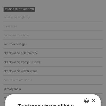
STANDARD WYKOŃCZEŃ
żaluzje wewnętrzne
tryskacze
podwójne zasilanie
kontrola dostępu
okablowanie telefoniczne
okablowanie komputerowe
okablowanie elektryczne
centrala telefoniczna
klimatyzacja
czujniki dymu i ciepła
×