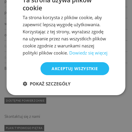
Ta strona używa plików
podnoszone podłogi
cookie
POLISH
podwieszane sufity
Ta strona korzysta z plików cookie, aby
ENGLISH
wykładziny
zapewnić lepszą wygodę użytkowania.
Korzystając z tej strony, wyrażasz zgodę
otwierane okna
na używanie przez nas wszystkich plików
cookie zgodnie z warunkami naszej
łącze światłowodowe
polityki plików cookie.
Dowiedz się więcej
ścianki działowe
AKCEPTUJ WSZYSTKIE
BMS
POKAŻ SZCZEGÓŁY
DOSTĘPNE POWIERZCHNIE
Skontaktuj się z nami
PLAN TYPOWEGO PIĘTRA