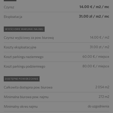
14.00 € / m2 / mc
Czynsz
31.00 zł / m2 / mc
Eksploatacja
WYJŚCIOWE WARUNKI NAJMU
14.00 € / m2
Czynsz wyjściowy za pow. biurową
31.00 zł / m2
Koszty eksploatacyjne
60.00 € / miejsce
Koszt parkingu naziemnego
80.00 € / miejsce
Koszt parkingu podziemnego
DOSTĘPNE POWIERZCHNIE
2 054 m2
Całkowita dostępna pow. biurowa
272 m2
Minimalna biurowa pow. najmu
do uzgodnienia
Minimalny okres najmu