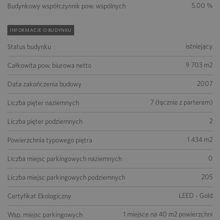
5.00 %
Budynkowy współczynnik pow. wspólnych
INFORMACJE O BUDYNKU
istniejący
Status budynku
9 703 m2
Całkowita pow. biurowa netto
2007
Data zakończenia budowy
7 (łącznie z parterem)
Liczba pięter naziemnych
2
Liczba pięter podziemnych
1 434 m2
Powierzchnia typowego piętra
0
Liczba miejsc parkingowych naziemnych
205
Liczba miejsc parkingowych podziemnych
LEED - Gold
Certyfikat Ekologiczny
1 miejsce na 40 m2 powierzchni
Wsp. miejsc parkingowych