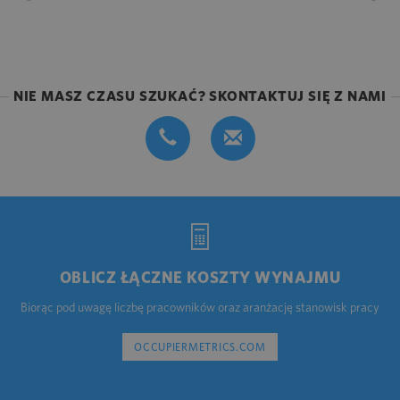
NIE MASZ CZASU SZUKAĆ? SKONTAKTUJ SIĘ Z NAMI
OBLICZ ŁĄCZNE KOSZTY WYNAJMU
Biorąc pod uwagę liczbę pracowników oraz aranżację stanowisk pracy
OCCUPIERMETRICS.COM