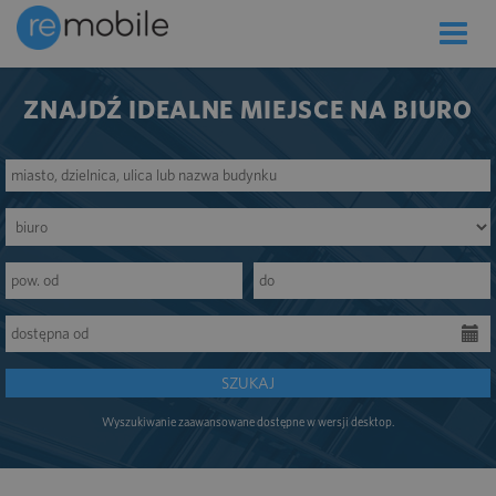
Toggle
naviga
ZNAJDŹ IDEALNE MIEJSCE NA BIURO
SZUKAJ
Wyszukiwanie zaawansowane dostępne w wersji desktop.