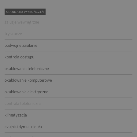
STANDARD WYKOŃCZEŃ
żaluzje wewnętrzne
tryskacze
podwójne zasilanie
kontrola dostępu
okablowanie telefoniczne
okablowanie komputerowe
okablowanie elektryczne
centrala telefoniczna
klimatyzacja
czujniki dymu i ciepła