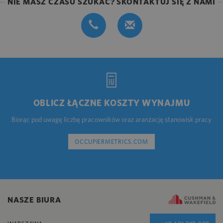
NIE MASZ CZASU SZUKAĆ? SKONTAKTUJ SIĘ Z NAMI
OBLICZ ŁĄCZNE KOSZTY WYNAJMU
Biorąc pod uwagę liczbę pracowników oraz aranżację stanowisk pracy
OCCUPIERMETRICS.COM
NASZE BIURA