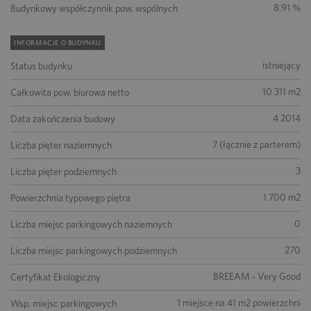
8.91 %
Budynkowy współczynnik pow. wspólnych
INFORMACJE O BUDYNKU
istniejący
Status budynku
10 311 m2
Całkowita pow. biurowa netto
4 2014
Data zakończenia budowy
7 (łącznie z parterem)
Liczba pięter naziemnych
3
Liczba pięter podziemnych
1 700 m2
Powierzchnia typowego piętra
0
Liczba miejsc parkingowych naziemnych
270
Liczba miejsc parkingowych podziemnych
BREEAM - Very Good
Certyfikat Ekologiczny
1 miejsce na 41 m2 powierzchni
Wsp. miejsc parkingowych