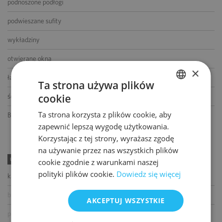
podnoszone podłogi
podwieszane sufity
wykładziny
otwierane okna
×
łącze światłowodowe
Ta strona używa plików
cookie
ścianki działowe
POLISH
Ta strona korzysta z plików cookie, aby
BMS
ENGLISH
zapewnić lepszą wygodę użytkowania.
Korzystając z tej strony, wyrażasz zgodę
na używanie przez nas wszystkich plików
UDOGODNIENIA
cookie zgodnie z warunkami naszej
polityki plików cookie.
Dowiedz się więcej
kawiarnia
bankomat
AKCEPTUJ WSZYSTKIE
paczkomat