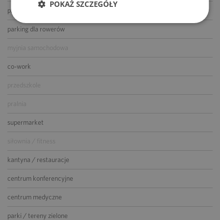
POKAŻ SZCZEGÓŁY
parking dla gości
parking dla rowerów
myjnia samochodowa
co-work
przedszkole
pralnia
supermarket
siłownia / fitness
kantyna / restauracje
centrum konferencyjne
centrum medyczne
parki / tereny zielone