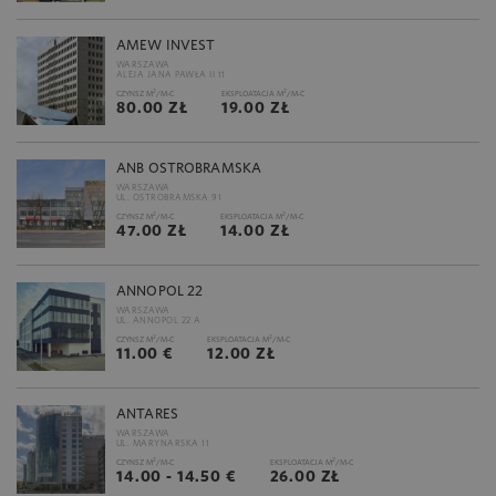
AMEW INVEST
WARSZAWA
ALEJA JANA PAWŁA II 11
2
2
CZYNSZ M
/M-C
EKSPLOATACJA M
/M-C
80.00 ZŁ
19.00 ZŁ
ANB OSTROBRAMSKA
WARSZAWA
UL. OSTROBRAMSKA 91
2
2
CZYNSZ M
/M-C
EKSPLOATACJA M
/M-C
47.00 ZŁ
14.00 ZŁ
ANNOPOL 22
WARSZAWA
UL. ANNOPOL 22 A
2
2
CZYNSZ M
/M-C
EKSPLOATACJA M
/M-C
11.00 €
12.00 ZŁ
ANTARES
WARSZAWA
UL. MARYNARSKA 11
2
2
CZYNSZ M
/M-C
EKSPLOATACJA M
/M-C
14.00 - 14.50 €
26.00 ZŁ