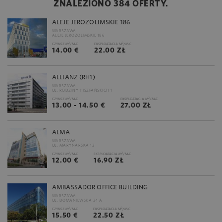
ZNALEZIONO 384 OFERTY.
ALEJE JEROZOLIMSKIE 186
WARSZAWA
ALEJE JEROZOLIMSKIE 186
2
2
CZYNSZ M
/M-C
EKSPLOATACJA M
/M-C
14.00 €
22.00 ZŁ
ALLIANZ (RH1)
WARSZAWA
UL. RODZINY HISZPAŃSKICH 1
2
2
CZYNSZ M
/M-C
EKSPLOATACJA M
/M-C
13.00 - 14.50 €
27.00 ZŁ
ALMA
WARSZAWA
UL. MARYNARSKA 13
2
2
CZYNSZ M
/M-C
EKSPLOATACJA M
/M-C
12.00 €
16.90 ZŁ
AMBASSADOR OFFICE BUILDING
WARSZAWA
UL. DOMANIEWSKA 34 A
2
2
CZYNSZ M
/M-C
EKSPLOATACJA M
/M-C
15.50 €
22.50 ZŁ