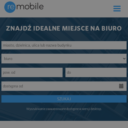
Toggle
naviga
ZNAJDŹ IDEALNE MIEJSCE NA BIURO
SZUKAJ
Wyszukiwanie zaawansowane dostępne w wersji desktop.