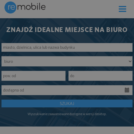
Toggle
naviga
ZNAJDŹ IDEALNE MIEJSCE NA BIURO
SZUKAJ
Wyszukiwanie zaawansowane dostępne w wersji desktop.