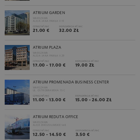
ATRIUM GARDEN
WARSZAWA
ALEJA JANA PAWŁA II 19
2
2
CZYNSZ M
/M-C
EKSPLOATACJA M
/M-C
21.00 €
32.00 ZŁ
ATRIUM PLAZA
WARSZAWA
ALEJA JANA PAWŁA II 29
2
2
CZYNSZ M
/M-C
EKSPLOATACJA M
/M-C
17.00 - 17.00 €
19.00 ZŁ
ATRIUM PROMENADA BUSINESS CENTER
WARSZAWA
UL. OSTROBRAMSKA 75 C
2
2
CZYNSZ M
/M-C
EKSPLOATACJA M
/M-C
11.00 - 13.00 €
15.00 - 26.00 ZŁ
ATRIUM REDUTA OFFICE
WARSZAWA
ALEJE JEROZOLIMSKIE 148
2
2
CZYNSZ M
/M-C
EKSPLOATACJA M
/M-C
12.50 - 14.50 €
3.50 €