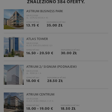
ZNALEZIONO 384 OFERTY.
ASTRUM BUSINESS PARK
WARSZAWA
UL. ŁOPUSZAŃSKA 95
2
2
CZYNSZ M
/M-C
EKSPLOATACJA M
/M-C
13.75 €
35.00 ZŁ
ATLAS TOWER
WARSZAWA
ALEJE JEROZOLIMSKIE 123
2
2
CZYNSZ M
/M-C
EKSPLOATACJA M
/M-C
16.50 - 20.50 €
30.00 ZŁ
ATRIUM 2/ SIGNUM (PODNAJEM)
WARSZAWA
UL. PERECA 1 A
2
2
CZYNSZ M
/M-C
EKSPLOATACJA M
/M-C
18.00 €
28.50 ZŁ
ATRIUM CENTRUM
WARSZAWA
ALEJA JANA PAWŁA II 27 A
2
2
CZYNSZ M
/M-C
EKSPLOATACJA M
/M-C
18.00 - 19.00 €
18.50 ZŁ