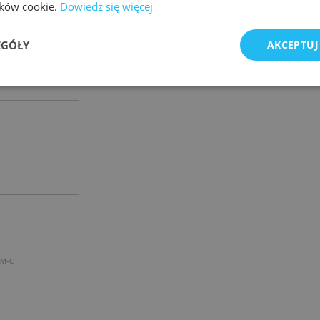
lików cookie.
Dowiedz się więcej
)
EGÓŁY
AKCEPTUJ
/M-C