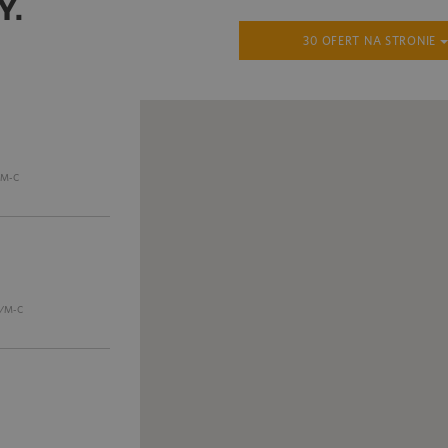
Y.
30 OFERT NA STRONIE
/M-C
/M-C