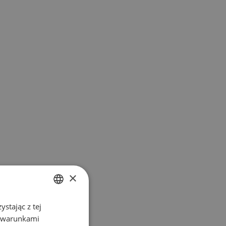
×
stając z tej
POLISH
z warunkami
ENGLISH