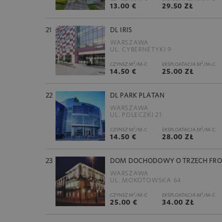
13.00 €
29.50 ZŁ
21
DL IRIS
WARSZAWA
UL. CYBERNETYKI 9
2
2
CZYNSZ M
/M-C
EKSPLOATACJA M
/M-C
14.50 €
25.00 ZŁ
22
DL PARK PLATAN
WARSZAWA
UL. POLECZKI 21
2
2
CZYNSZ M
/M-C
EKSPLOATACJA M
/M-C
14.50 €
28.00 ZŁ
23
DOM DOCHODOWY O TRZECH FR
WARSZAWA
UL. MOKOTOWSKA 64
2
2
CZYNSZ M
/M-C
EKSPLOATACJA M
/M-C
25.00 €
34.00 ZŁ