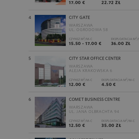
17.00 €
22.72 ZŁ
4
CITY GATE
WARSZAWA
UL. OGRODOWA 58
2
2
CZYNSZ M
/M-C
EKSPLOATACJA M
/
15.50 - 17.00 €
36.00 ZŁ
5
CITY STAR OFFICE CENTER
WARSZAWA
ALEJA KRAKOWSKA 6
2
2
CZYNSZ M
/M-C
EKSPLOATACJA M
/M-C
12.00 €
4.50 €
6
COMET BUSINESS CENTRE
WARSZAWA
UL. JANA OLBRACHTA 94
2
2
CZYNSZ M
/M-C
EKSPLOATACJA M
/M-C
12.50 €
35.00 ZŁ