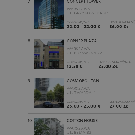
7
CONCEPT TOWER
WARSZAWA
UL. GRZYBOWSKA 87
2
2
CZYNSZ M
/M-C
EKSPLOATACJA M
22.00 - 22.00 €
36.00 ZŁ
8
CORNER PLAZA
WARSZAWA
UL. PUŁAWSKA 22
2
2
CZYNSZ M
/M-C
EKSPLOATACJA M
/M-C
13.50 €
25.00 ZŁ
9
COSMOPOLITAN
WARSZAWA
UL. TWARDA 4
2
2
CZYNSZ M
/M-C
EKSPLOATACJA M
25.00 - 25.00 €
27.00 ZŁ
10
COTTON HOUSE
WARSZAWA
UL. BEMA 83