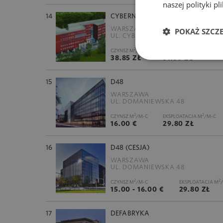
naszej polityki p
14
CYBERNETYKI 19 B (DANTEX PLAZA
WARSZAWA
POKAŻ SZCZ
UL. CYBERNETYKI 19 B
2
2
CZYNSZ M
/M-C
EKSPLOATACJA M
/M-C
38.85 ZŁ
31.50 ZŁ
15
D48
WARSZAWA
UL. DOMANIEWSKA 48
2
2
CZYNSZ M
/M-C
EKSPLOATACJA M
/M-C
16.00 €
29.80 ZŁ
16
D48 (CESJA)
WARSZAWA
UL. DOMANIEWSKA 48
2
2
CZYNSZ M
/M-C
EKSPLOATACJA M
15.00 - 16.00 €
29.80 ZŁ
17
DEFABRYKA