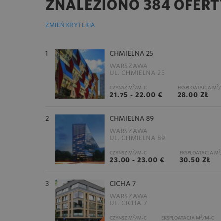
ZNALEZIONO 384 OFERT
ZMIEŃ KRYTERIA
1
CHMIELNA 25
WARSZAWA
UL. CHMIELNA 25
2
2
CZYNSZ M
/M-C
EKSPLOATACJA M
21.75 - 22.00 €
28.00 ZŁ
2
CHMIELNA 89
WARSZAWA
UL. CHMIELNA 89
2
2
CZYNSZ M
/M-C
EKSPLOATACJA M
23.00 - 23.00 €
30.50 ZŁ
3
CICHA 7
WARSZAWA
UL. CICHA 7
2
2
CZYNSZ M
/M-C
EKSPLOATACJA M
/M-C