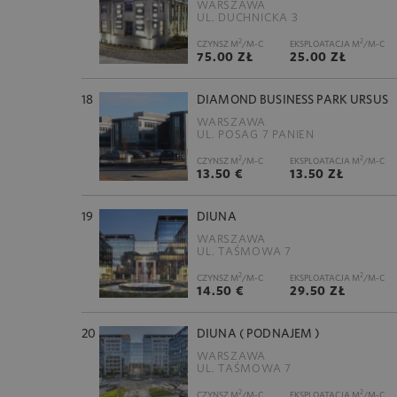
WARSZAWA
UL. DUCHNICKA 3
2
2
CZYNSZ M
/M-C
EKSPLOATACJA M
/M-C
75.00 ZŁ
25.00 ZŁ
18
DIAMOND BUSINESS PARK URSUS
WARSZAWA
UL. POSAG 7 PANIEN
2
2
CZYNSZ M
/M-C
EKSPLOATACJA M
/M-C
13.50 €
13.50 ZŁ
19
DIUNA
WARSZAWA
UL. TAŚMOWA 7
2
2
CZYNSZ M
/M-C
EKSPLOATACJA M
/M-C
14.50 €
29.50 ZŁ
20
DIUNA ( PODNAJEM )
WARSZAWA
UL. TAŚMOWA 7
2
2
CZYNSZ M
/M-C
EKSPLOATACJA M
/M-C