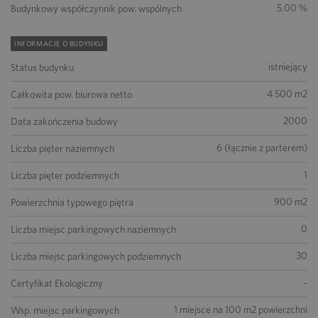
5.00 %
Budynkowy współczynnik pow. wspólnych
INFORMACJE O BUDYNKU
istniejący
Status budynku
4 500 m2
Całkowita pow. biurowa netto
2000
Data zakończenia budowy
6 (łącznie z parterem)
Liczba pięter naziemnych
1
Liczba pięter podziemnych
900 m2
Powierzchnia typowego piętra
0
Liczba miejsc parkingowych naziemnych
30
Liczba miejsc parkingowych podziemnych
-
Certyfikat Ekologiczny
1 miejsce na 100 m2 powierzchni
Wsp. miejsc parkingowych