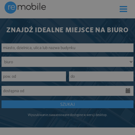
Toggle
naviga
ZNAJDŹ IDEALNE MIEJSCE NA BIURO
SZUKAJ
Wyszukiwanie zaawansowane dostępne w wersji desktop.