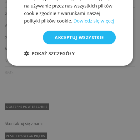
podnoszone podłogi
na używanie przez nas wszystkich plików
cookie zgodnie z warunkami naszej
podwieszane sufity
polityki plików cookie.
Dowiedz się więcej
wykładziny
otwierane okna
AKCEPTUJ WSZYSTKIE
łącze światłowodowe
POKAŻ SZCZEGÓŁY
ścianki działowe
BMS
DOSTĘPNE POWIERZCHNIE
Skontaktuj się z nami
PLAN TYPOWEGO PIĘTRA