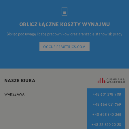
OBLICZ ŁĄCZNE KOSZTY WYNAJMU
Biorąc pod uwagę liczbę pracowników oraz aranżację stanowisk pracy
OCCUPIERMETRICS.COM
NASZE BIURA
WARSZAWA
+48 601 378 908
+48 666 021 769
+48 695 340 265
+48 22 820 20 20