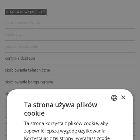
STANDARD WYKOŃCZEŃ
żaluzje wewnętrzne
tryskacze
podwójne zasilanie
kontrola dostępu
okablowanie telefoniczne
okablowanie komputerowe
okablowanie elektryczne
×
Ta strona używa plików
centrala telefoniczna
cookie
POLISH
klimatyzacja
Ta strona korzysta z plików cookie, aby
ENGLISH
czujniki dymu i ciepła
zapewnić lepszą wygodę użytkowania.
Korzystając z tej strony, wyrażasz zgodę